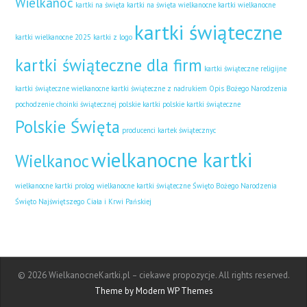
Wielkanoc
kartki na święta
kartki na święta wielkanocne
kartki wielkanocne
kartki świąteczne
kartki wielkanocne 2025
kartki z logo
kartki świąteczne dla firm
kartki świąteczne religijne
kartki świąteczne wielkanocne
kartki świąteczne z nadrukiem
Opis Bożego Narodzenia
pochodzenie choinki świątecznej
polskie kartki
polskie kartki świąteczne
Polskie Święta
producenci kartek świątecznyc
wielkanocne kartki
Wielkanoc
wielkanocne kartki prolog
wielkanocne kartki świąteczne
Święto Bożego Narodzenia
Święto Najświętszego Ciała i Krwi Pańskiej
© 2026 WielkanocneKartki.pl – ciekawe propozycje. All rights reserved.
Theme by Modern WP Themes