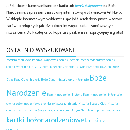
Jeżeli chcesz kupić wielkanocne kartki lub
kartki świąteczne
na Boże
Narodzenie, zapraszamy na stronę internetową wydawnictwa Art Nuvo.
W sklepie internetowym wybierzesz spośród setek dostępnych wzorów
zarówno religijnych jak i świeckich. Im więcej kartek zamówisz tym
niższa cena. Do każdej kartki koperta z paskiem samoprzylepnym gratis!
OSTATNIO WYSZUKIWANE
bombka choinkowa
bombka świąteczna
bombki
bombki bożonarodzeniowe
bombki
choinkowe
bombki historia
bombki świąteczne
bombki świąteczne pochodzenie
Boże
Boże
Ciało
Boże Ciało - historia
Boże Ciało - historia opis informacje
Narodzenie
Boże Narodzenie - historia
Boże Narodzenie - informacje
choina bożonarodzeniowa
choinka świąteczna historia
Historia Bożego Ciała
historia
choinki
historia choinki świątecznej
informacje o Bożym Narodzeniu
jartka świąteczna
kartki bożonarodzeniowe
kartki na