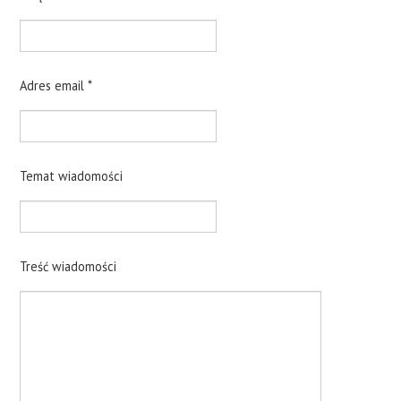
Z LOGO?
JAK ZROBIĆ WŁASNĄ KARTKĘ?
Adres email *
KONTAKT
Temat wiadomości
Treść wiadomości