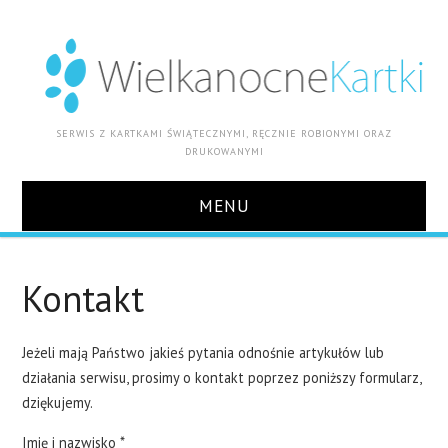
SERWIS Z KARTKAMI ŚWIĄTECZNYMI, RĘCZNIE ROBIONYMI ORAZ
DRUKOWANYMI
MENU
START
Kontakt
AKTUALNOŚCI
Jeżeli mają Państwo jakieś pytania odnośnie artykułów lub
GDZIE ZAMÓWIĆ WIELKANOCNE
działania serwisu, prosimy o kontakt poprzez poniższy formularz,
dziękujemy.
KARTKI ŚWIĄTECZNE DLA FIRMY
Imię i nazwisko *