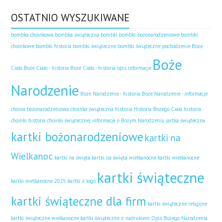
OSTATNIO WYSZUKIWANE
bombka choinkowa
bombka świąteczna
bombki
bombki bożonarodzeniowe
bombki
choinkowe
bombki historia
bombki świąteczne
bombki świąteczne pochodzenie
Boże
Boże
Ciało
Boże Ciało - historia
Boże Ciało - historia opis informacje
Narodzenie
Boże Narodzenie - historia
Boże Narodzenie - informacje
choina bożonarodzeniowa
choinka świąteczna historia
Historia Bożego Ciała
historia
choinki
historia choinki świątecznej
informacje o Bożym Narodzeniu
jartka świąteczna
kartki bożonarodzeniowe
kartki na
Wielkanoc
kartki na święta
kartki na święta wielkanocne
kartki wielkanocne
kartki świąteczne
kartki wielkanocne 2025
kartki z logo
kartki świąteczne dla firm
kartki świąteczne religijne
kartki świąteczne wielkanocne
kartki świąteczne z nadrukiem
Opis Bożego Narodzenia