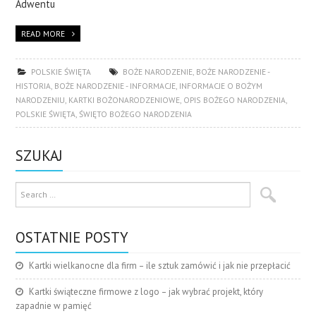
Adwentu
READ MORE
POLSKIE ŚWIĘTA
BOŻE NARODZENIE
,
BOŻE NARODZENIE -
HISTORIA
,
BOŻE NARODZENIE - INFORMACJE
,
INFORMACJE O BOŻYM
NARODZENIU
,
KARTKI BOŻONARODZENIOWE
,
OPIS BOŻEGO NARODZENIA
,
POLSKIE ŚWIĘTA
,
ŚWIĘTO BOŻEGO NARODZENIA
SZUKAJ
OSTATNIE POSTY
Kartki wielkanocne dla firm – ile sztuk zamówić i jak nie przepłacić
Kartki świąteczne firmowe z logo – jak wybrać projekt, który
zapadnie w pamięć