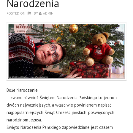
Narodzenia
Z LOGO?
POSTED ON
BY
ADMIN
JAK ZROBIĆ WŁASNĄ KARTKĘ?
KONTAKT
Boże Narodzenie
– zwane również Świętem Narodzenia Pańskiego to jedno z
dwóch najważniejszych, a właściwie powinienem napisać
najpopularniejszych Świąt Chrześcijańskich, poświęconych
narodzinom Jezusa.
Święto Narodzenia Pańskiego zapowiedziane jest czasem