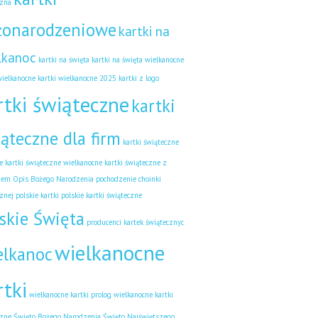
czna
żonarodzeniowe
kartki na
lkanoc
kartki na święta
kartki na święta wielkanocne
wielkanocne
kartki wielkanocne 2025
kartki z logo
rtki świąteczne
kartki
ąteczne dla firm
kartki świąteczne
e
kartki świąteczne wielkanocne
kartki świąteczne z
iem
Opis Bożego Narodzenia
pochodzenie choinki
znej
polskie kartki
polskie kartki świąteczne
skie Święta
producenci kartek świątecznyc
wielkanocne
elkanoc
rtki
wielkanocne kartki prolog
wielkanocne kartki
czne
Święto Bożego Narodzenia
Święto Najświętszego