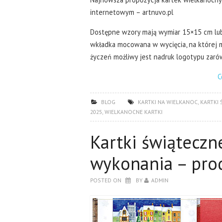
internetowym – artnuvo.pl
Dostępne wzory mają wymiar 15×15 cm lub 
wkładka mocowana w wycięcia, na której 
życzeń możliwy jest nadruk logotypu zarów
C
BLOG
KARTKI NA WIELKANOC
,
KARTKI 
2025
,
WIELKANOCNE KARTKI
Kartki świąteczne
wykonania – pro
POSTED ON
BY
ADMIN