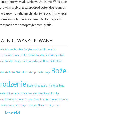
ę internetową wydawnictwa Art Nuvo. W sklepie
netowym wybierzesz spośród setek dostępnych
 zarówno religijnych jak i świeckich. Im więcej
k zamówisz tym niższa cena. Do każdej kartki
ta z paskiem samoprzylepnym gratis!
TATNIO WYSZUKIWANE
 choinkowa
bombka świąteczna
bombki
bombki
rodzeniowe
bombki choinkowe
bombki historia
bombki
czne
bombki świąteczne pochodzenie
Boże Ciało
Boże
Boże
historia
Boże Ciało - historia opis informacje
rodzenie
Boże Narodzenie - historia
Boże
nie - informacje
choina bożonarodzeniowa
choinka
zna historia
Historia Bożego Ciała
historia choinki
historia
 świątecznej
informacje o Bożym Narodzeniu
jartka
kartki