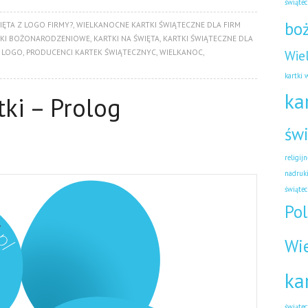
świąte
bo
IĘTA Z LOGO FIRMY?
,
WIELKANOCNE KARTKI ŚWIĄTECZNE DLA FIRM
TKI BOŻONARODZENIOWE
,
KARTKI NA ŚWIĘTA
,
KARTKI ŚWIĄTECZNE DLA
Z LOGO
,
PRODUCENCI KARTEK ŚWIĄTECZNYC
,
WIELKANOC
,
Wie
kartki 
ka
ki – Prolog
świ
religijn
nadruk
świątec
Pol
Wi
ka
świąte