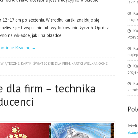
jak ni
Ka
12×17 cm po złożeniu. W środku kartki znajduje się
proje
możliwe jest wypisanie lub wydrukowanie życzeń. Oprócz
Ka
no na wkładce, jak i na okładce.
który
ontinue Reading
→
Ka
najle
ŚWIĄTECZNE
,
KARTKI ŚWIĄTECZNE DLA FIRM
,
KARTKI WIELKANOCNE
Ka
proje
 dla firm – technika
Ka
zamów
ducenci
Po
Jeżeli
świąt