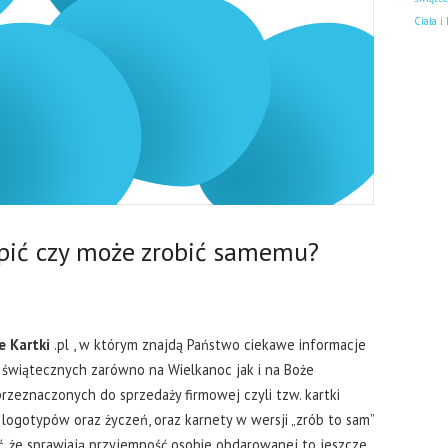
Ciała i
upić czy może zrobić samemu?
e Kartki
.pl , w którym znajdą Państwo ciekawe informacje
 świątecznych zarówno na Wielkanoc jak i na Boże
przeznaczonych do sprzedaży firmowej czyli tzw. kartki
 logotypów oraz życzeń, oraz karnety w wersji „zrób to sam”
ść, że sprawiają przyjemność osobie obdarowanej to jeszcze