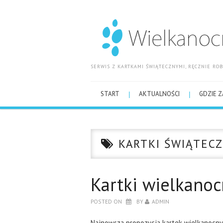
SERWIS Z KARTKAMI ŚWIĄTECZNYMI, RĘCZNIE R
START
AKTUALNOŚCI
GDZIE Z
KARTKI ŚWIĄTECZ
Kartki wielkano
POSTED ON
BY
ADMIN
Najnowsza propozycja kartek wielkanocnyc