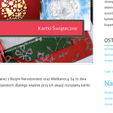
stron
inter
wzorów
karte
koper
OS
bombka
bożona
świąte
Ciało - 
ązanej z Bożym Narodzeniem oraz Wielkanocą. Są to dwa
Na
jańskich, dlatego właśnie przy ich okazji rozsyłamy kartki
Narodze
świątec
choinki