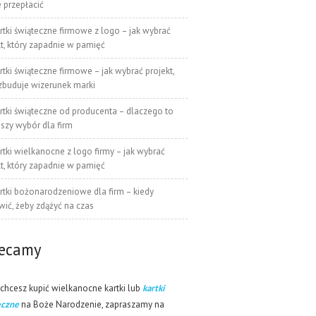
e przepłacić
rtki świąteczne firmowe z logo – jak wybrać
kt, który zapadnie w pamięć
rtki świąteczne firmowe – jak wybrać projekt,
 zbuduje wizerunek marki
rtki świąteczne od producenta – dlaczego to
pszy wybór dla firm
rtki wielkanocne z logo firmy – jak wybrać
kt, który zapadnie w pamięć
rtki bożonarodzeniowe dla firm – kiedy
ić, żeby zdążyć na czas
lecamy
 chcesz kupić wielkanocne kartki lub
kartki
eczne
na Boże Narodzenie, zapraszamy na