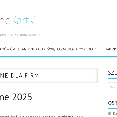
OBIONYMI ORAZ DRUKOWANYMI
AMÓWIĆ WIELKANOCNE KARTKI ŚWIĄTECZNE DLA FIRMY Z LOGO?
JAK ZR
SZU
NE DLA FIRM
cne 2025
OS
Ka
h od Art Nuvo dostępna jest tradycyjnie w sklepie