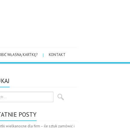
OBIĆ WŁASNĄ KARTKĘ?
KONTAKT
KAJ
TATNIE POSTY
rtki wielkanocne dla firm – ile sztuk zamówić i