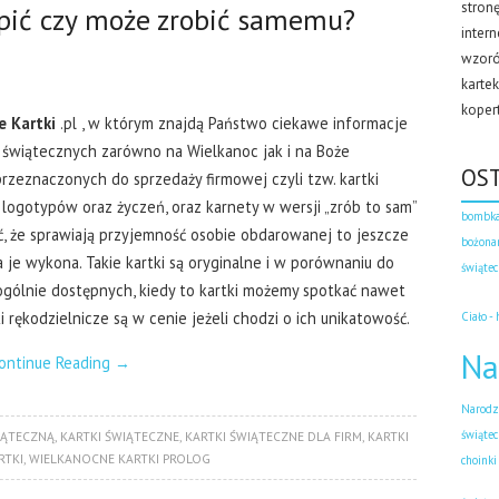
stron
upić czy może zrobić samemu?
inter
wzorów
karte
koper
e Kartki
.pl , w którym znajdą Państwo ciekawe informacje
 świątecznych zarówno na Wielkanoc jak i na Boże
OS
przeznaczonych do sprzedaży firmowej czyli tzw. kartki
 logotypów oraz życzeń, oraz karnety w wersji „zrób to sam”
bombka
ść, że sprawiają przyjemność osobie obdarowanej to jeszcze
bożona
a je wykona. Takie kartki są oryginalne i w porównaniu do
świąte
gólnie dostępnych, kiedy to kartki możemy spotkać nawet
rękodzielnicze są w cenie jeżeli chodzi o ich unikatowość.
Ciało - 
Na
ontinue Reading
→
Narodze
świątec
IĄTECZNĄ
,
KARTKI ŚWIĄTECZNE
,
KARTKI ŚWIĄTECZNE DLA FIRM
,
KARTKI
RTKI
,
WIELKANOCNE KARTKI PROLOG
choinki