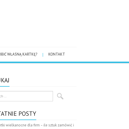
OBIĆ WŁASNĄ KARTKĘ?
KONTAKT
KAJ
TATNIE POSTY
rtki wielkanocne dla firm – ile sztuk zamówić i