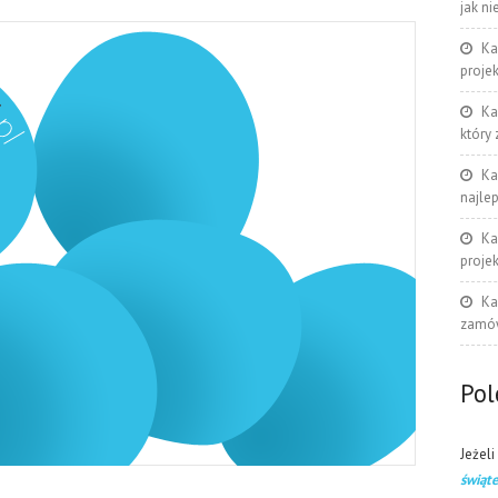
jak ni
Ka
proje
Ka
który
Ka
najle
Ka
proje
Ka
zamów
Po
Jeżeli
świąt