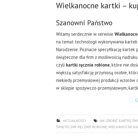
Wielkanocne kartki – k
Szanowni Państwo
Witamy serdecznie w serwisie
Wielkanocn
na temat technologii wykonywania kartek
Narodzenie. Poznacie specyfikację kartek 
świąteczne dla firm z możliwością nadruku
czyli
kartki ręcznie robione
, które nie do
większą satysfakcję przyniosą osobie, któr
niekiedy przemysłowej produkcji wzorów o
w sklepie spożywczo-przemysłowym, kartki 
C
AKTUALNOŚCI
JAK ZROBIĆ KARTKĘ ŚW
ŚWIĄTECZNE RĘCZNIE ROBIONE
,
WIELKANOCNE KA