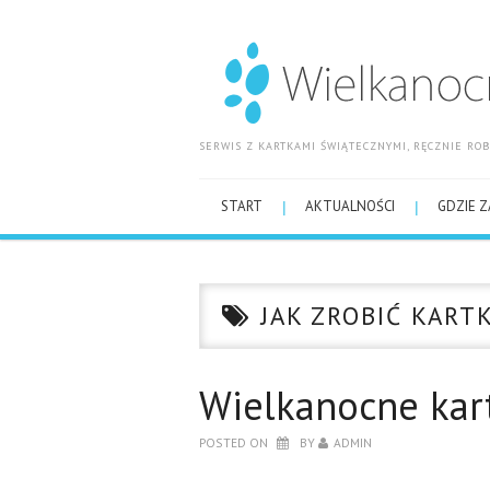
SERWIS Z KARTKAMI ŚWIĄTECZNYMI, RĘCZNIE R
START
AKTUALNOŚCI
GDZIE Z
JAK ZROBIĆ KART
Wielkanocne kart
POSTED ON
BY
ADMIN