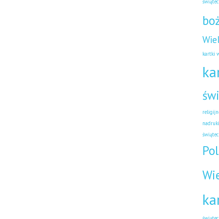
świąte
bo
Wie
kartki 
ka
świ
religijn
nadruk
świątec
Pol
Wi
ka
świąte