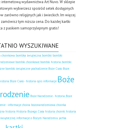
ę internetową wydawnictwa Art Nuvo. W sklepie
netowym wybierzesz spośród setek dostępnych
 zarówno religijnych jak i świeckich. Im więcej
k zamówisz tym niższa cena. Do każdej kartki
ta z paskiem samoprzylepnym gratis!
TATNIO WYSZUKIWANE
 choinkowa
bombka świąteczna
bombki
bombki
rodzeniowe
bombki choinkowe
bombki historia
bombki
czne
bombki świąteczne pochodzenie
Boże Ciało
Boże
Boże
historia
Boże Ciało - historia opis informacje
rodzenie
Boże Narodzenie - historia
Boże
nie - informacje
choina bożonarodzeniowa
choinka
zna historia
Historia Bożego Ciała
historia choinki
historia
 świątecznej
informacje o Bożym Narodzeniu
jartka
kartki