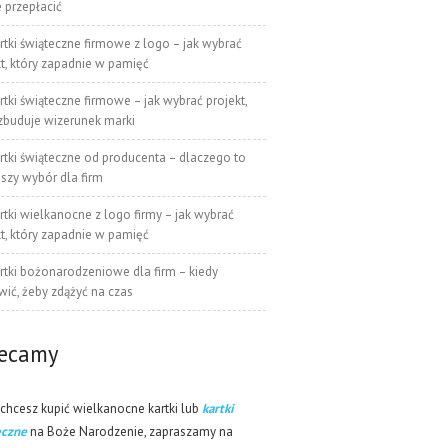
e przepłacić
rtki świąteczne firmowe z logo – jak wybrać
kt, który zapadnie w pamięć
rtki świąteczne firmowe – jak wybrać projekt,
 zbuduje wizerunek marki
rtki świąteczne od producenta – dlaczego to
pszy wybór dla firm
rtki wielkanocne z logo firmy – jak wybrać
kt, który zapadnie w pamięć
rtki bożonarodzeniowe dla firm – kiedy
ić, żeby zdążyć na czas
lecamy
 chcesz kupić wielkanocne kartki lub
kartki
eczne
na Boże Narodzenie, zapraszamy na