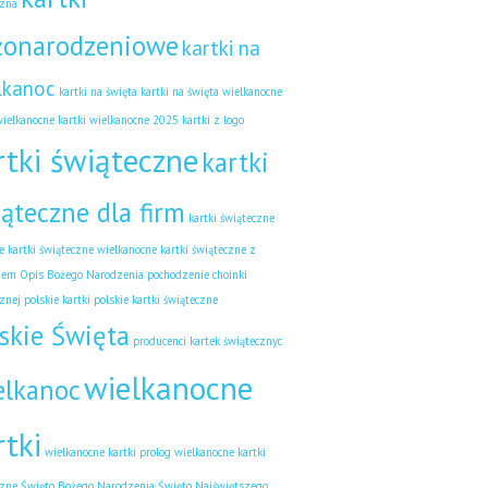
czna
żonarodzeniowe
kartki na
lkanoc
kartki na święta
kartki na święta wielkanocne
wielkanocne
kartki wielkanocne 2025
kartki z logo
rtki świąteczne
kartki
ąteczne dla firm
kartki świąteczne
e
kartki świąteczne wielkanocne
kartki świąteczne z
iem
Opis Bożego Narodzenia
pochodzenie choinki
znej
polskie kartki
polskie kartki świąteczne
skie Święta
producenci kartek świątecznyc
wielkanocne
elkanoc
rtki
wielkanocne kartki prolog
wielkanocne kartki
czne
Święto Bożego Narodzenia
Święto Najświętszego