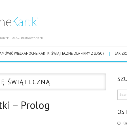
OBIONYMI ORAZ DRUKOWANYMI
AMÓWIĆ WIELKANOCNE KARTKI ŚWIĄTECZNE DLA FIRMY Z LOGO?
JAK ZR
SZU
KĘ ŚWIĄTECZNĄ
ki – Prolog
OS
Ka