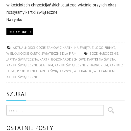
w kościołach chrześcijańskich, dlatego właśnie przy ich okazji
rozsyłamy kartki świąteczne.
Na rynku
READ MORE
AKTUALNOŚCI
,
GDZIE ZAMÓWIĆ KARTKI NA ŚWIĘTA Z LOGO FIRMY?
,
WIELKANOCNE KARTKI ŚWIĄTECZNE DLA FIRM
BOŻE NARODZENIE
,
JARTKA ŚWIĄTECZNA
,
KARTKI BOŻONARODZENIOWE
,
KARTKI NA ŚWIĘTA
,
KARTKI ŚWIĄTECZNE DLA FIRM
,
KARTKI ŚWIĄTECZNE Z NADRUKIEM
,
KARTKI Z
LOGO
,
PRODUCENCI KARTEK ŚWIĄTECZNYC
,
WIELKANOC
,
WIELKANOCNE
KARTKI ŚWIĄTECZNE
SZUKAJ
OSTATNIE POSTY