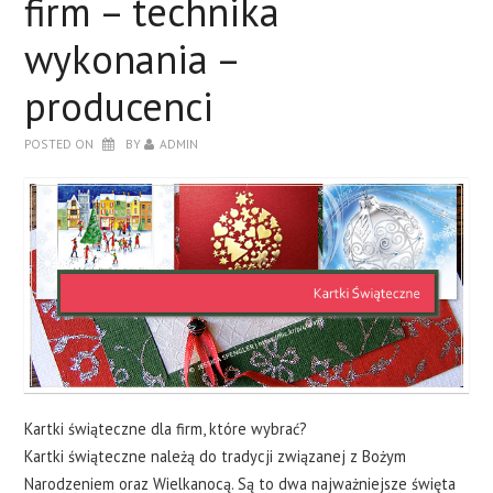
firm – technika
Z LOGO?
wykonania –
JAK ZROBIĆ WŁASNĄ KARTKĘ?
producenci
POSTED ON
BY
ADMIN
KONTAKT
Kartki świąteczne dla firm, które wybrać?
Kartki świąteczne należą do tradycji związanej z Bożym
Narodzeniem oraz Wielkanocą. Są to dwa najważniejsze święta