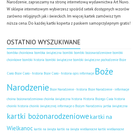
Narodzenie, zapraszamy na stronę internetową wydawnictwa Art Nuvo.
W sklepie internetowym wybierzesz spośród setek dostępnych wzorów
zarówno religijnych jak i świeckich. Im więcej kartek zamówisz tym
niższa cena. Do każdej kartki koperta z paskiem samoprzylepnym gratis!
OSTATNIO WYSZUKIWANE
bombka choinkowa
bombka świąteczna
bombki
bombki bożonarodzeniowe
bombki
choinkowe
bombki historia
bombki świąteczne
bombki świąteczne pochodzenie
Boże
Boże
Ciało
Boże Ciało - historia
Boże Ciało - historia opis informacje
Narodzenie
Boże Narodzenie - historia
Boże Narodzenie - informacje
choina bożonarodzeniowa
choinka świąteczna historia
Historia Bożego Ciała
historia
choinki
historia choinki świątecznej
informacje o Bożym Narodzeniu
jartka świąteczna
kartki bożonarodzeniowe
kartki na
Wielkanoc
kartki na święta
kartki na święta wielkanocne
kartki wielkanocne