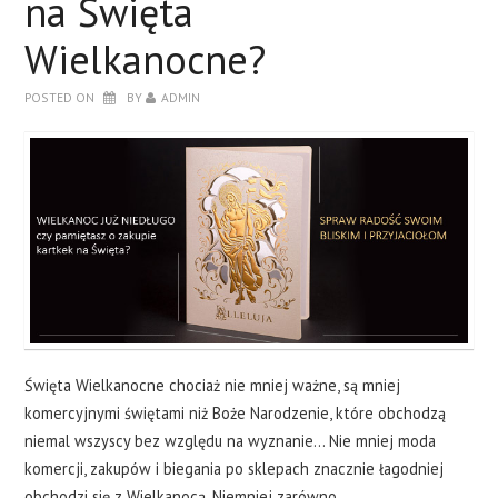
na Święta
Z LOGO?
Wielkanocne?
JAK ZROBIĆ WŁASNĄ KARTKĘ?
POSTED ON
BY
ADMIN
KONTAKT
Święta Wielkanocne chociaż nie mniej ważne, są mniej
komercyjnymi świętami niż Boże Narodzenie, które obchodzą
niemal wszyscy bez względu na wyznanie... Nie mniej moda
komercji, zakupów i biegania po sklepach znacznie łagodniej
obchodzi się z Wielkanocą. Niemniej zarówno