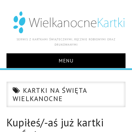
SERWIS Z KARTKAMI ŚWIĄTECZNYMI, RĘCZNIE ROBIONYMI ORAZ
DRUKOWANYMI
MENU
START
KARTKI NA ŚWIĘTA
AKTUALNOŚCI
WIELKANOCNE
GDZIE ZAMÓWIĆ WIELKANOCNE
Kupiłeś/-aś już kartki
KARTKI ŚWIĄTECZNE DLA FIRMY