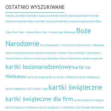
OSTATNIO WYSZUKIWANE
bombka choinkowa
bombka świąteczna
bombki
bombki bożonarodzeniowe
bombki
choinkowe
bombki historia
bombki świąteczne
bombki świąteczne pochodzenie
Boże
Boże
Ciało
Boże Ciało - historia
Boże Ciało - historia opis informacje
Narodzenie
Boże Narodzenie - historia
Boże Narodzenie - informacje
choina bożonarodzeniowa
choinka świąteczna historia
Historia Bożego Ciała
historia
choinki
historia choinki świątecznej
informacje o Bożym Narodzeniu
jartka świąteczna
kartki bożonarodzeniowe
kartki na
Wielkanoc
kartki na święta
kartki na święta wielkanocne
kartki wielkanocne
kartki świąteczne
kartki wielkanocne 2025
kartki z logo
kartki świąteczne dla firm
kartki świąteczne religijne
kartki świąteczne wielkanocne
kartki świąteczne z nadrukiem
Opis Bożego Narodzenia