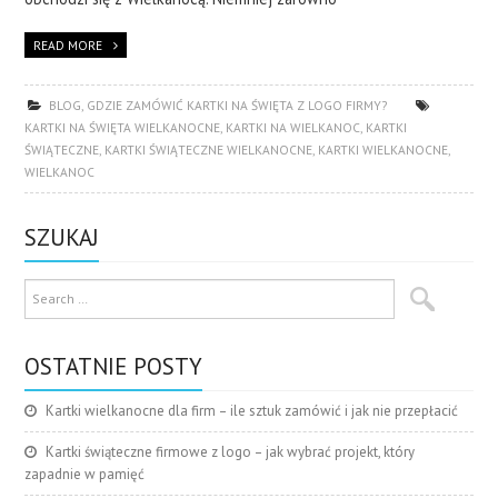
READ MORE
BLOG
,
GDZIE ZAMÓWIĆ KARTKI NA ŚWIĘTA Z LOGO FIRMY?
KARTKI NA ŚWIĘTA WIELKANOCNE
,
KARTKI NA WIELKANOC
,
KARTKI
ŚWIĄTECZNE
,
KARTKI ŚWIĄTECZNE WIELKANOCNE
,
KARTKI WIELKANOCNE
,
WIELKANOC
SZUKAJ
OSTATNIE POSTY
Kartki wielkanocne dla firm – ile sztuk zamówić i jak nie przepłacić
Kartki świąteczne firmowe z logo – jak wybrać projekt, który
zapadnie w pamięć