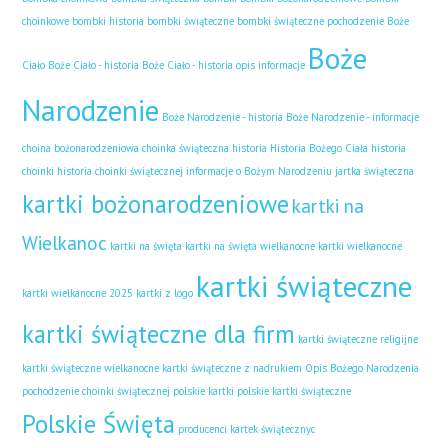
choinkowe
bombki historia
bombki świąteczne
bombki świąteczne pochodzenie
Boże
Boże
Ciało
Boże Ciało - historia
Boże Ciało - historia opis informacje
Narodzenie
Boże Narodzenie - historia
Boże Narodzenie - informacje
choina bożonarodzeniowa
choinka świąteczna historia
Historia Bożego Ciała
historia
choinki
historia choinki świątecznej
informacje o Bożym Narodzeniu
jartka świąteczna
kartki bożonarodzeniowe
kartki na
Wielkanoc
kartki na święta
kartki na święta wielkanocne
kartki wielkanocne
kartki świąteczne
kartki wielkanocne 2025
kartki z logo
kartki świąteczne dla firm
kartki świąteczne religijne
kartki świąteczne wielkanocne
kartki świąteczne z nadrukiem
Opis Bożego Narodzenia
pochodzenie choinki świątecznej
polskie kartki
polskie kartki świąteczne
Polskie Święta
producenci kartek świątecznyc