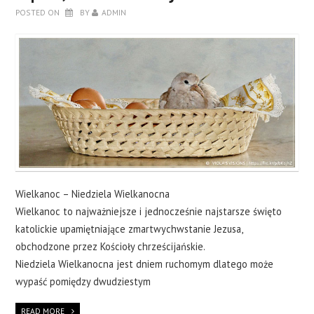
POSTED ON
BY
ADMIN
Z LOGO?
JAK ZROBIĆ WŁASNĄ KARTKĘ?
KONTAKT
Wielkanoc – Niedziela Wielkanocna
Wielkanoc to najważniejsze i jednocześnie najstarsze święto
katolickie upamiętniające zmartwychwstanie Jezusa,
obchodzone przez Kościoły chrześcijańskie.
Niedziela Wielkanocna jest dniem ruchomym dlatego może
wypaść pomiędzy dwudziestym
READ MORE